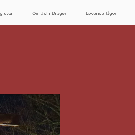
g svar
Om Jul i Dragør
Levende låger