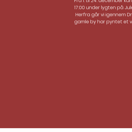
Fra 1. til 24. december 
17:00 under lygten på Ju
 Herfra går vi igennem D
gamle by har pyntet et 