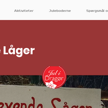
Aktiviteter
Juleboderne
Spørgsmål o
 Låger