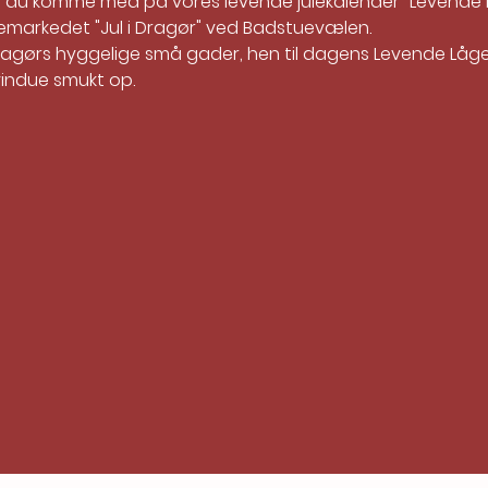
kan du komme med på vores levende julekalender "Levende Lå
lemarkedet "Jul i Dragør" ved Badstuevælen.
ragørs hyggelige små gader, hen til dagens Levende Låge -
vindue smukt op.