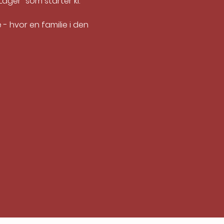
ger" som starter kl. 
 hvor en familie i den 