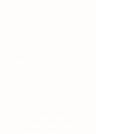
Om os
Den Pink Juleengel går rundt og
synger og spiller på
julemarkedet, og laver lidt lege
med børnene. Hun står for
glæde, lys og magi. Og med sit
fantastisk farvestrålende
kostume og lysende vinger,
kommer hun med budskabet
om, at nu vender lyset tilbage,
og at julen er kommet.