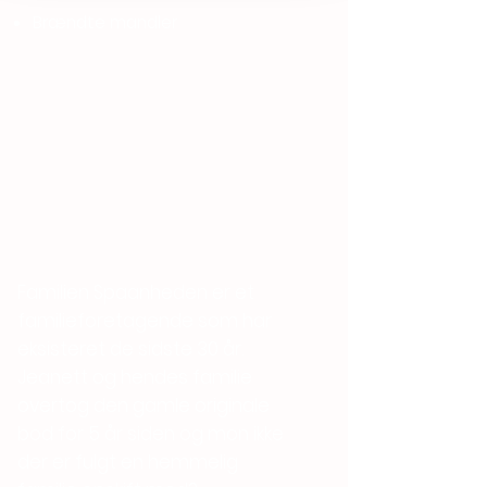
Brændte mandler
Om os
Familien Spaanheden er et
familieforetagende som har
eksisteret de sidste 30 år.
Jeanett og hendes familie
overtog den gamle originale
bod for 5 år siden og mon ikke
der er fulgt en hemmelig